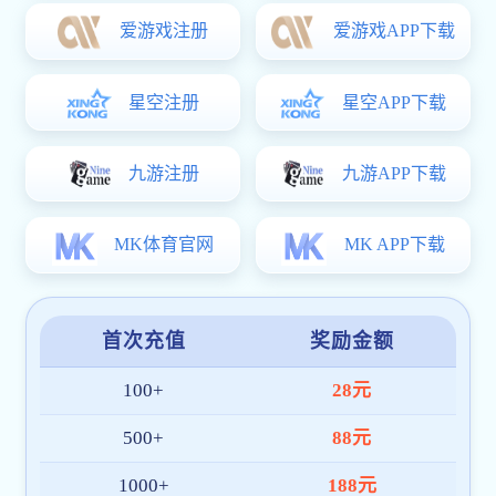
2026-06-24 12:42
63 次阅读
老詹在洛杉矶的归属感远不及克城和迈阿
密以及科比的热烈拥抱
在NBA的历史长河中，勒布朗·詹姆斯无疑是一位传奇
球员。在他的职业生涯中，他曾多次转会，每一次新
的开始都伴随着对新城市和球队的归属感。然而，在
洛杉矶这个明星云集的城市，老詹的归属感却与他在
克里夫兰和迈阿密的经历截然不同。本文将从四个方
面阐述这一现象：首先，分析洛杉矶这座城市的篮球
文化；其次，探讨老詹与科比之间情感的差异；然