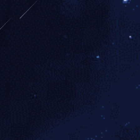
分准备迎接挑战