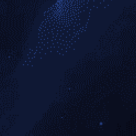
展契机。如果能够取得胜利，将为俱乐部吸引更
标。这意味着每位成员都有机会站上更大的舞台
此外，本次赛事还将成为全队成长历程中的重要
谢，将让每个成员都变得更加成熟，对抗压力和
在今后的职业生涯中产生深远影响。
总之，对于卢卡斯和他的团队而言，这不仅是一
难忘的人生经历。他们期待着以最好的状态迎接
总结：
综上所述，卢卡斯对于即将到来的欧冠决赛表达
映出当今足球竞技精神的重要内涵。在竞争日益
水与拼搏书写属于自己的荣耀篇章。
希望通过这次比赛，不仅能收获胜利，更能让每