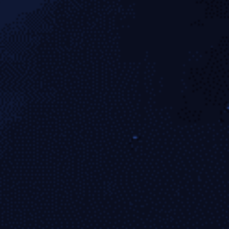
性。在未来，无论结果如何，这段经历都将在他
卓越!