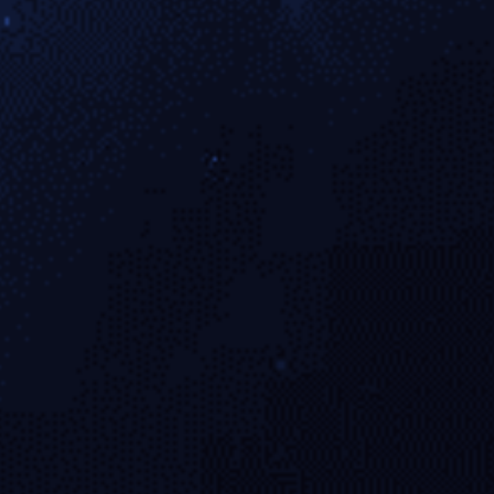
多优质资源，同时激励年轻球员追求更高目
，实现自己的梦想。
里程碑。在高压环境下锻炼出来的新陈代
逆境也会变得游刃有余。这样的经历无疑将
场简单的比赛，而是人生旅途中一次珍贵而
挑战，实现不平凡的人生传奇！
出的信念，以及球队为此做出的努力，都反
激烈的大环境下，他们始终坚持奋斗，用汗
个参与者体会到团结合作、共同奋进的重要