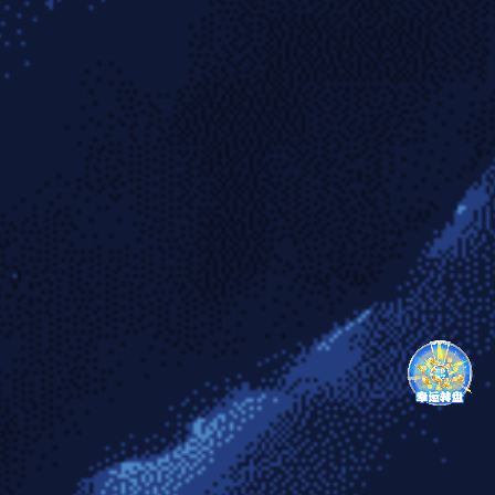
。
入了大量精力。从体能训练到技战术演练，
对决赛。教练组也针对对手进行了详细分
挥球队优势。
注的一环。在压力巨大的环境下保持冷静，
态，俱乐部特意邀请心理专家进行辅导，让
球队备战的一部分。在这些训练中，队员们
势。这种细致入微的准备工作，使得卢卡斯
动支撑。