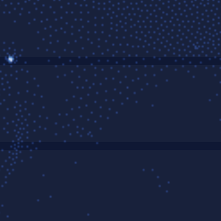
在即将到来的欧冠决赛中，卢卡斯的发言引起了
重要转折点，并且球队已做好充分准备迎接挑战
讨：首先，分析欧冠决赛的重要性，以及它在足
程中的付出与努力；第三，回顾卢卡斯及其他队