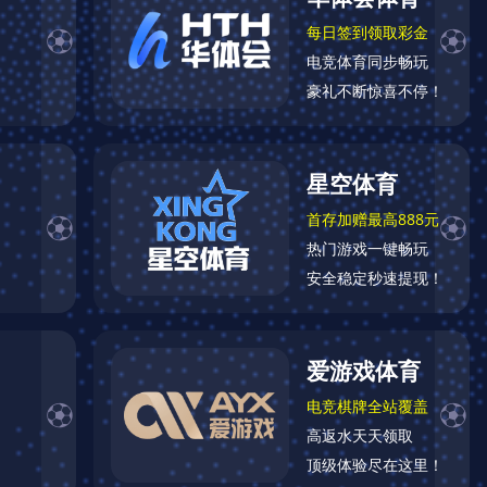
2026-06-21 20:55
55 次阅读
广泛的关注。他表示，这场比赛是本赛季的
。本文将从四个方面对这一主题进行深入探
球世界中的地位；其次，讨论球队在备战过
员在赛季中的表现和成长；最后，展望未