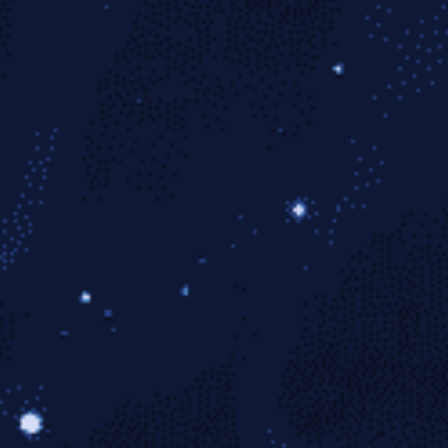
是团队而言，这场比赛都具有不可小觑的重要性
2、备战过程中的努力
为了迎接即将到来的挑战，球队在备战过程中投
每一个环节都经过严格安排，以确保最佳状态应
析，从而制定出相应的战略计划，以最大限度发
除了日常训练外，心理素质也是备战期间重点关
是成功与否的重要因素。为了帮助队员们调整心
每个人都能以最佳心态面对即将到来的挑战。
此外，通过模拟比赛等方式提高实战能力，也是
能够体验到真实比赛氛围，从而提前适应紧张局
所说“已做好充分准备”不是空话，而是有实际行